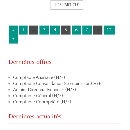
LIRE L'ARTICLE
«
1
…
3
4
5
6
7
…
10
P
»
a
g
e
Dernières offres
s
Comptable Auxiliaire (H/F)
:
Comptable Consolidation (Combinaison) H/F
Adjoint Directeur Financier (H/F)
Comptable Général (H/F)
Comptable Copropriété (H/F)
Dernières actualités