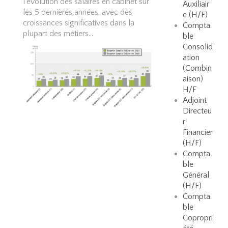
l’évolution des salaires en cabinet sur
Auxiliair
les 5 dernières années, avec des
e (H/F)
croissances significatives dans la
Compta
plupart des métiers…
ble
Consolid
ation
(Combin
aison)
H/F
Adjoint
Directeu
r
Financier
(H/F)
Compta
ble
Général
(H/F)
Compta
ble
Copropri