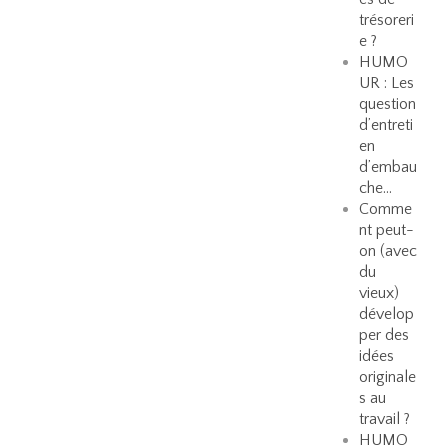
trésoreri
e ?
HUMO
UR : Les
question
d’entreti
en
d’embau
che…
Comme
nt peut-
on (avec
du
vieux)
dévelop
per des
idées
originale
s au
travail ?
HUMO