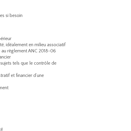
es si besoin
érieur
é, idéalement en milieu associatif
se au règlement ANC 2018-06
ancier
ujets tels que le contrôle de
atif et financier d’une
ment
té