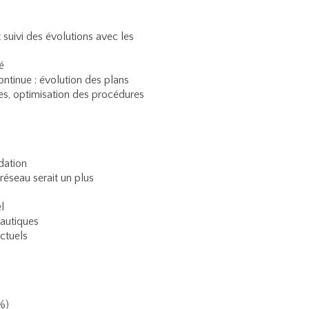
 suivi des évolutions avec les
é
ontinue : évolution des plans
es, optimisation des procédures
dation
réseau serait un plus
l
eautiques
ctuels
%)