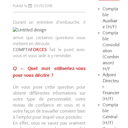
Publié le
05/11/2016
Compta
ble
Auxiliair
Dur
ant un entretien d’embauche, il
e (H/F)
Compta
arrive que certaines questions vous
ble
mettent en déroute.
Consolid
COMPTA
FORCES
fait le point avec
ation
vous et vous aide à y remédier.
(Combin
aison)
Q – Quel mot utiliseriez-vous
H/F
pour vous décrire ?
Adjoint
Directeu
r
On vous pose cette question pour
Financier
obtenir différentes informations sur
(H/F)
votre type de personnalité, votre
Compta
niveau de confiance en vous et si
ble
votre façon de travailler convient bien
Général
à l’emploi pour lequel vous postulez.
(H/F)
En effet, vous ne savez pas vraiment