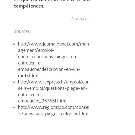
compétences.
A suivre…
Sources:
http://www.journaldunet.com/man
agement/emploi-
cadres/questions-pieges-en-
entretien-d-
embauche/description-en-un-
mot.shtml
http://www.lexpress.fr/emploi/con
seils-emploi/questions-piege-en-
entretien-d-
embauche_957651.html
http://www.regionsjob.com/consei
ls/questions-pieges-entretien.html