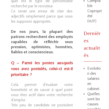
Compta
quel est le type de personnalité
ble
recherché par le recruteur.
Copropri
Ce serait une erreur de citer des
été
adjectifs simplement parce que vous
(H/F)
les supposez appropriés.
De nos jours, la plupart des
Dernièr
patrons recherchent des employés
es
capables de réfléchir sous
actualit
pression, optimistes, honnêtes,
fiables et consciencieux.
és
Q – Parmi les postes auxquels
vous avez postulés, celui-ci est-il
Evolutio
n des
prioritaire ?
salaires
en
Cela permet d’évaluer votre
cabinet
honnêteté et de savoir à quel point
Quelles
vous êtes actif dans votre recherche
sont les
d’emploi.
causes
Très peu de candidats ne postulent