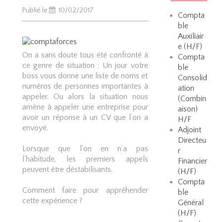
Publié le
10/02/2017
Compta
ble
Auxiliair
e (H/F)
On a sans doute tous été confronté à
Compta
ce genre de situation : Un jour votre
ble
boss vous donne une liste de noms et
Consolid
numéros de personnes importantes à
ation
appeler. Ou alors la situation nous
(Combin
amène à appeler une entreprise pour
aison)
avoir un réponse à un CV que l’on a
H/F
envoyé.
Adjoint
Directeu
Lorsque que l’on en n’a pas
r
l’habitude, les premiers appels
Financier
peuvent être déstabilisants.
(H/F)
Compta
Comment faire pour appréhender
ble
cette expérience ?
Général
(H/F)