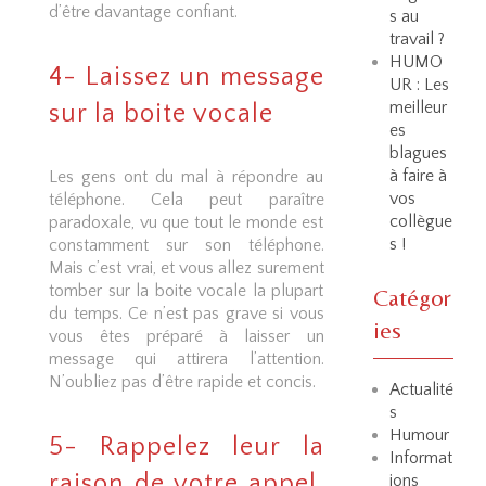
d’être davantage confiant.
s au
travail ?
HUMO
4- Laissez un message
UR : Les
meilleur
sur la boite vocale
es
blagues
à faire à
Les gens ont du mal à répondre au
vos
téléphone. Cela peut paraître
collègue
paradoxale, vu que tout le monde est
s !
constamment sur son téléphone.
Mais c’est vrai, et vous allez surement
tomber sur la boite vocale la plupart
Catégor
du temps. Ce n’est pas grave si vous
ies
vous êtes préparé à laisser un
message qui attirera l’attention.
N’oubliez pas d’être rapide et concis.
Actualité
s
Humour
5- Rappelez leur la
Informat
raison de votre appel,
ions