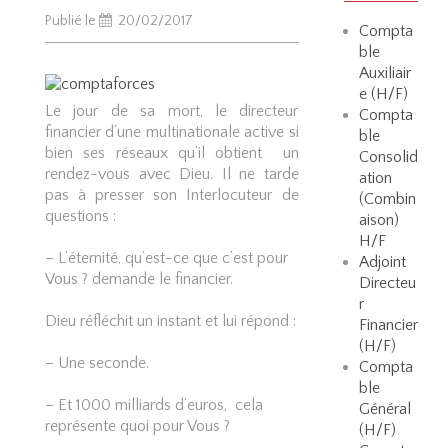
Publié le
20/02/2017
Compta
ble
Auxiliair
e (H/F)
Le jour de sa mort, le directeur
Compta
financier d’une multinationale active si
ble
bien ses réseaux qu’il obtient un
Consolid
rendez-vous avec Dieu. Il ne tarde
ation
pas à presser son Interlocuteur de
(Combin
questions :
aison)
H/F
– L’éternité, qu’est-ce que c’est pour
Adjoint
Vous ? demande le financier.
Directeu
r
Dieu réfléchit un instant et lui répond :
Financier
(H/F)
– Une seconde.
Compta
ble
– Et 1000 milliards d’euros, cela
Général
représente quoi pour Vous ?
(H/F)