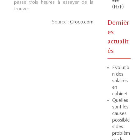
été
passe trois heures à essayer de la
(H/F)
trouver.
Dernièr
Source
:
Groco.com
es
actualit
és
Evolutio
n des
salaires
en
cabinet
Quelles
sont les
causes
possible
s des
problèm
es de