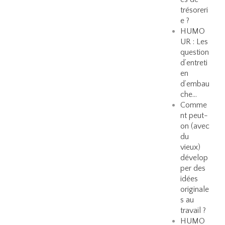
trésoreri
e ?
HUMO
UR : Les
question
d’entreti
en
d’embau
che…
Comme
nt peut-
on (avec
du
vieux)
dévelop
per des
idées
originale
s au
travail ?
HUMO