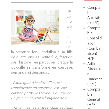
Compta
Un
ble
Co
Auxiliair
mp
e (H/F)
tab
Compta
le
ble
lut
Consolid
po
ation
ur
(Combin
la première fois Cendrillon à sa fille
aison)
de quatre ans. La petite fille, fascinée
H/F
par l’histoire, en particulier lorsque la
Adjoint
citrouille se transforme en carrosse,
Directeu
demanda lui demanda :
r
Financier
-Papa, quand la citrouille s’est
(H/F)
transformée en carrosse, est-elle
Compta
classée parmi les revenus ou est-ce
ble
un gain en capital à long-terme ?
Général
(H/F)
Retrouvez les autres blagues dans