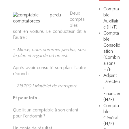
Compta
Deux
ble
compta
Auxiliair
bles
e (H/F)
sont en voiture. Le conducteur dit à
Compta
l’autre :
ble
Consolid
–
Mince, nous sommes perdus, sors
ation
le plan et regarde où on est.
(Combin
aison)
Après avoir consulté son plan, l’autre
H/F
répond :
Adjoint
Directeu
–
218200 ! Matériel de transport.
r
Financier
Et pour info…
(H/F)
Compta
Que lit un comptable à son enfant
ble
pour l’endormir ?
Général
(H/F)
Un conte de résultat.