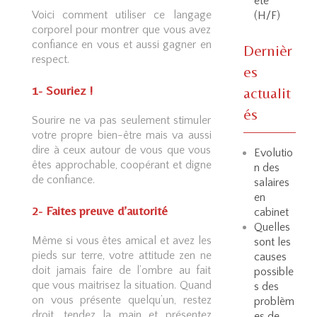
été
Voici comment utiliser ce langage
(H/F)
corporel pour montrer que vous avez
confiance en vous et aussi gagner en
Dernièr
respect.
es
1- Souriez !
actualit
és
Sourire ne va pas seulement stimuler
votre propre bien-être mais va aussi
dire à ceux autour de vous que vous
Evolutio
êtes approchable, coopérant et digne
n des
de confiance.
salaires
en
2- Faites preuve d’autorité
cabinet
Quelles
Même si vous êtes amical et avez les
sont les
pieds sur terre, votre attitude zen ne
causes
doit jamais faire de l’ombre au fait
possible
que vous maitrisez la situation. Quand
s des
on vous présente quelqu’un, restez
problèm
droit, tendez la main et présentez
es de