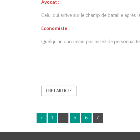
Avocat :
Celui qui arrive sur le champ de bataille après 
Economiste :
Quelqu’un qui n’avait pas assez de personnalit
LIRE L'ARTICLE
«
1
…
5
6
7
P
a